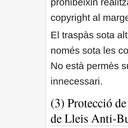
prohibeixin realit
copyright al marge
El traspàs sota a
només sota les co
No està permès sub
innecessari.
(3) Protecció de
de Lleis Anti-B