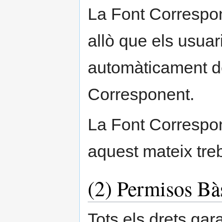
La Font Correspo
allò que els usua
automàticament de
Corresponent.
La Font Correspon
aquest mateix treb
(2) Permisos Bà
Tots els drets gar