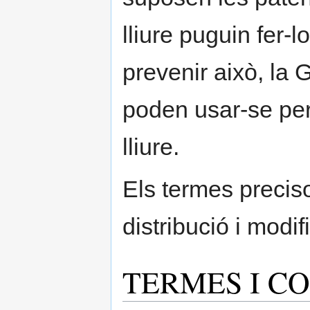
lliure puguin fer-l
prevenir això, la 
poden usar-se per
lliure.
Els termes preciso
distribució i modi
TERMES I C