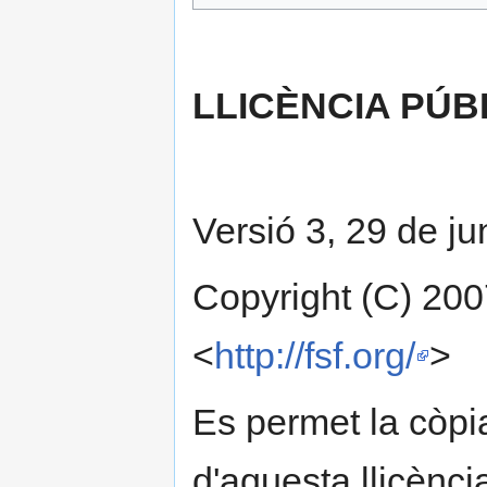
LLICÈNCIA PÚB
Versió 3, 29 de j
Copyright (C) 200
<
http://fsf.org/
>
Es permet la còpia 
d'aquesta llicènci