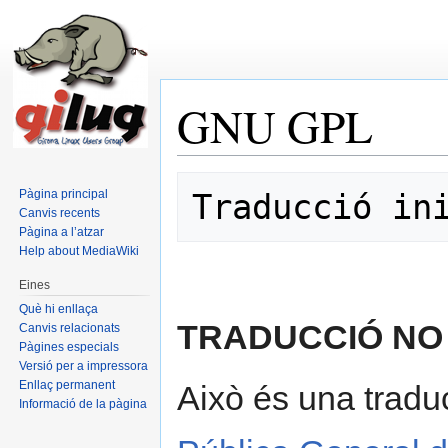
GNU GPL
Salta a:
navegació
,
cerca
Pàgina principal
Traducció in
Canvis recents
Pàgina a l’atzar
Help about MediaWiki
Eines
Què hi enllaça
TRADUCCIÓ NO 
Canvis relacionats
Pàgines especials
Versió per a impressora
Enllaç permanent
Això és una traduc
Informació de la pàgina