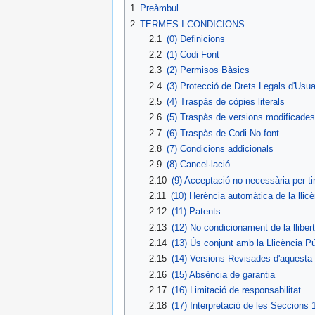
1
Preàmbul
2
TERMES I CONDICIONS
2.1
(0) Definicions
2.2
(1) Codi Font
2.3
(2) Permisos Bàsics
2.4
(3) Protecció de Drets Legals d'Usuar
2.5
(4) Traspàs de còpies literals
2.6
(5) Traspàs de versions modificades
2.7
(6) Traspàs de Codi No-font
2.8
(7) Condicions addicionals
2.9
(8) Cancel·lació
2.10
(9) Acceptació no necessària per t
2.11
(10) Herència automàtica de la llicè
2.12
(11) Patents
2.13
(12) No condicionament de la llibert
2.14
(13) Ús conjunt amb la Llicència P
2.15
(14) Versions Revisades d'aquesta 
2.16
(15) Absència de garantia
2.17
(16) Limitació de responsabilitat
2.18
(17) Interpretació de les Seccions 1