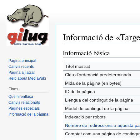
Informació de «Targe
Salta a:
navegació
,
cerca
Informació bàsica
Pàgina principal
Títol mostrat
Canvis recents
Pàgina a l’atzar
Clau d'ordenació predeterminada
Help about MediaWiki
Mida de la pàgina (en bytes)
Eines
ID de la pàgina
Què hi enllaça
Llengua del contingut de la pàgina
Canvis relacionats
Model de contingut de la pàgina
Pàgines especials
Informació de la pàgina
Indexació per robots
Nombre de redireccions a aquesta pà
Comptat com una pàgina de contingu