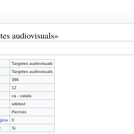
tes audiovisuals»
Targetes audiovisuals
Targetes audiovisuals
386
12
ca - català
wikitext
Permès
gina
0
t
Sí