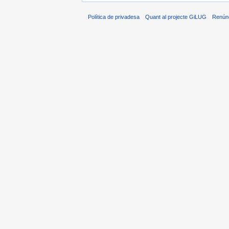
Política de privadesa
Quant al projecte GiLUG
Renún