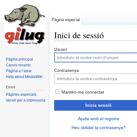
Pàgina especial
Inici de sessió
Salta a:
navegació
,
cerca
Usuari
Pàgina principal
Canvis recents
Contrasenya
Pàgina a l’atzar
Help about MediaWiki
Eines
Mantén-me connectat
Pàgines especials
Versió per a impressora
Inicia sessió
Ajuda amb el registre
Heu oblidat la contrasenya?