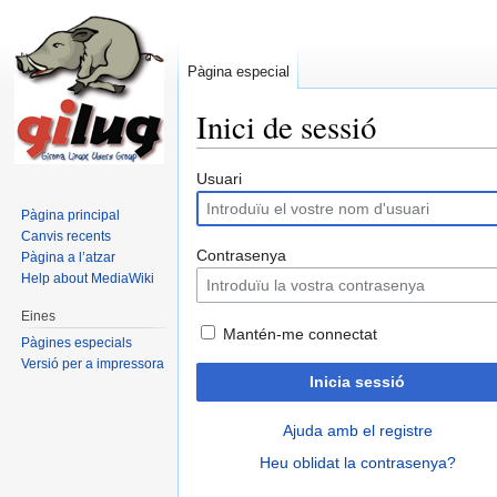
Pàgina especial
Inici de sessió
Salta a:
navegació
,
cerca
Usuari
Pàgina principal
Canvis recents
Contrasenya
Pàgina a l’atzar
Help about MediaWiki
Eines
Mantén-me connectat
Pàgines especials
Versió per a impressora
Inicia sessió
Ajuda amb el registre
Heu oblidat la contrasenya?