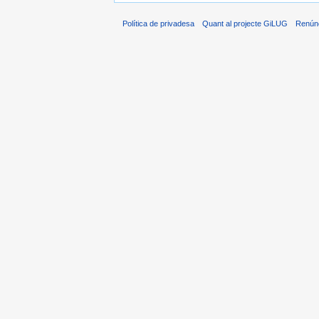
Política de privadesa
Quant al projecte GiLUG
Renún