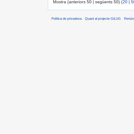
Mostra (anteriors 50 | següents 50) (
20
|
5
Política de privadesa
Quant al projecte GiLUG
Renún