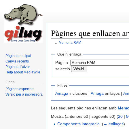
Pàgines que enllacen
←
Memoria RAM
Salta a:
navegació
,
cerca
Què hi enllaça
Pàgina principal
Canvis recents
Pàgina:
Pàgina a l’atzar
selecció
Help about MediaWiki
Eines
Filtres
Pàgines especials
Amaga
inclusions |
Amaga
enllaços |
Am
Versió per a impressora
Les següents pàgines enllacen amb
Memo
Mostra (anteriors 50 | següents 50) (
20
|
5
Components integracio
‎
(
← enllaços
)