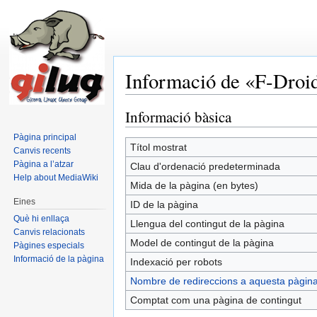
Informació de «F-Droi
Salta a:
navegació
,
cerca
Informació bàsica
Pàgina principal
Títol mostrat
Canvis recents
Pàgina a l’atzar
Clau d'ordenació predeterminada
Help about MediaWiki
Mida de la pàgina (en bytes)
Eines
ID de la pàgina
Què hi enllaça
Llengua del contingut de la pàgina
Canvis relacionats
Model de contingut de la pàgina
Pàgines especials
Informació de la pàgina
Indexació per robots
Nombre de redireccions a aquesta pàgin
Comptat com una pàgina de contingut