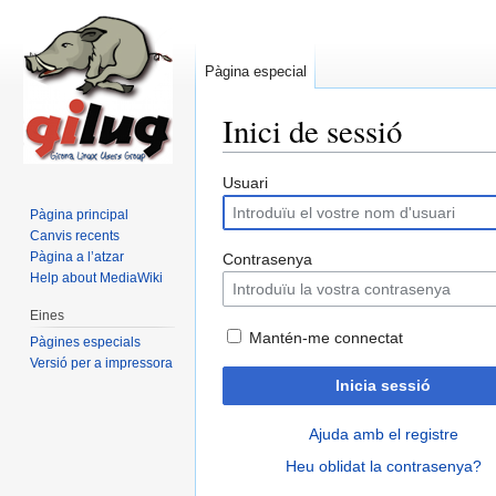
Pàgina especial
Inici de sessió
Salta a:
navegació
,
cerca
Usuari
Pàgina principal
Canvis recents
Pàgina a l’atzar
Contrasenya
Help about MediaWiki
Eines
Mantén-me connectat
Pàgines especials
Versió per a impressora
Inicia sessió
Ajuda amb el registre
Heu oblidat la contrasenya?