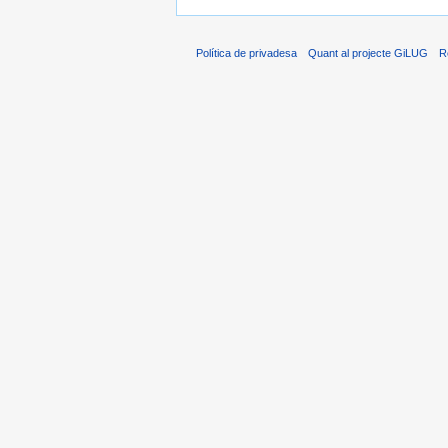
Política de privadesa
Quant al projecte GiLUG
R