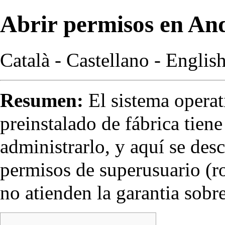
Abrir permisos en An
Català
-
Castellano
-
Englis
Resumen:
El sistema opera
preinstalado de fábrica tien
administrarlo, y aquí se des
permisos de superusuario (ro
no atienden la garantia sobr